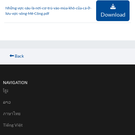
Những-vực-sâu-là-nơi-cư-trú-vào-mùa-khô-của-cá-ở-
lưu-vực-sông-Mê-Công.pdf
Download
Back
NAVIGATION
ខែ្មរ
ລາວ
ภาษาไทย
Tiếng Việt